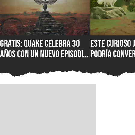
Gratis: Quake celebra 30
Este curioso 
años con un nuevo episodio
podría conver
que incluye 19 mapas y
próxima obses
otras novedades que ya
fans de los R
están disponibles en
consolas, PC y Game Pass