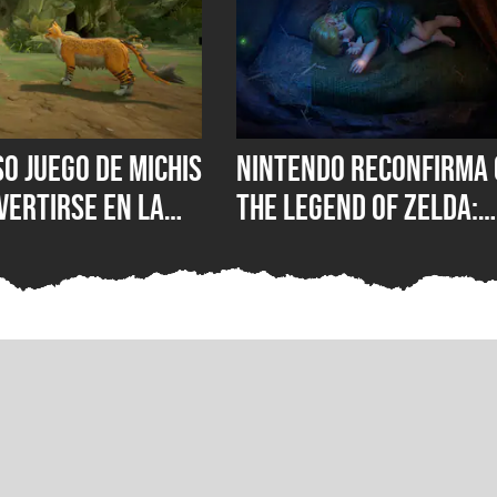
so juego de michis
Nintendo reconfirma 
vertirse en la
The Legend of Zelda:
sesión de los
Ocarina of Time Rema
s RPG
llegará este año y el
rumor de noviembre 
fuerza