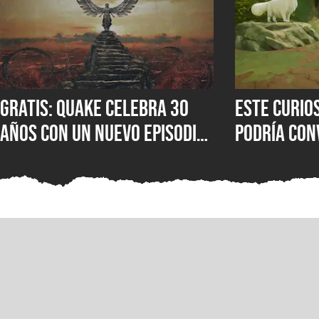
Gratis: Quake celebra 30
Este curio
años con un nuevo episodio
podría con
que incluye 19 mapas y
próxima ob
otras novedades que ya
fans de lo
están disponibles en
consolas, PC y Game Pass