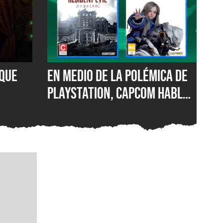
que
En medio de la polémica de
PlayStation, Capcom habla
ke
de la desaparición del
formato físico y deja en
toma
evidencia por qué los
boicots de los jugadores
han fracasado