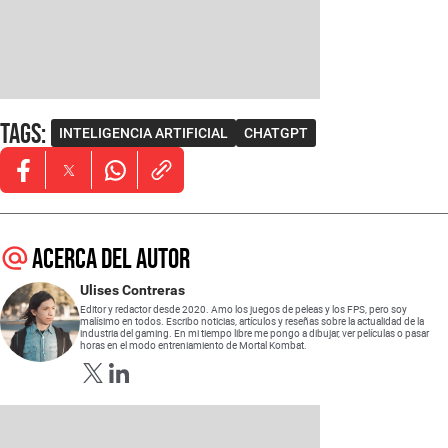
Tags
:
INTELIGENCIA ARTIFICIAL
CHATGPT
Opens in new window
Opens in new window
Opens in new window
Acerca del autor
Ulises Contreras
Editor y redactor desde 2020. Amo los juegos de peleas y los FPS, pero soy
malísimo en todos. Escribo noticias, artículos y reseñas sobre la actualidad de la
industria del gaming. En mi tiempo libre me pongo a dibujar, ver películas o pasar
horas en el modo entreniamiento de Mortal Kombat.
Opens in new window
Opens in new window