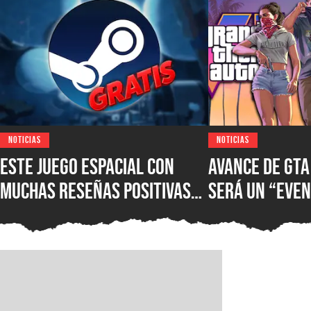
NOTICIAS
NOTICIAS
Este juego espacial con
Avance de GTA 
muchas reseñas positivas
será un “eve
está disponible gratis en
imperdible” q
Steam, pero la promoción
como ver una 
acabará en unas horas y es
servicio de s
tu última oportunidad para
según el jefe