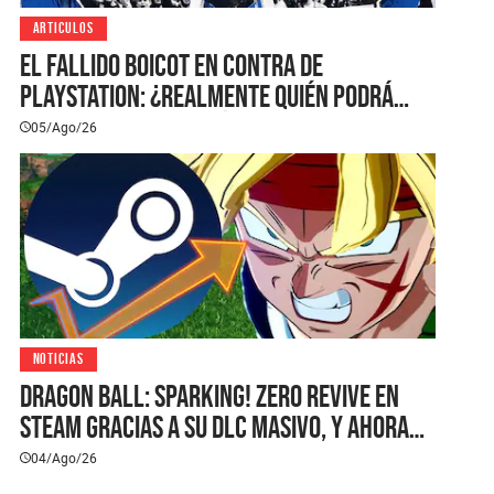
ARTICULOS
El fallido boicot en contra de
PlayStation: ¿realmente quién podrá
salvar el formato físico?
05/Ago/26
NOTICIAS
Dragon Ball: Sparking! ZERO revive en
Steam gracias a su DLC masivo, y ahora
puedes comprar el juego completo y la
04/Ago/26
expansión con 25% de descuento