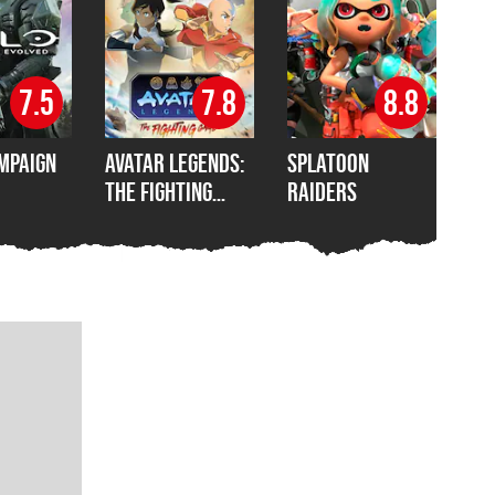
7.5
7.8
8.8
mpaign
Avatar Legends:
Splatoon
The Fighting
Raiders
Game