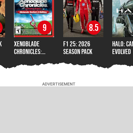
4
9
8.5
k
Xenoblade
F1 25: 2026
Halo: Ca
Chronicles:
Season Pack
Evolved
Definitive
Edition –
Nintendo Switch
2 Edition
ADVERTISEMENT