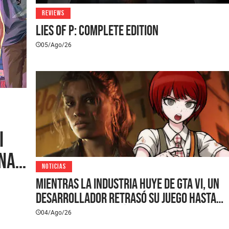
REVIEWS
Lies of P: Complete Edition
05/Ago/26
I
una
NOTICIAS
os
Mientras la industria huye de GTA VI, un
desarrollador retrasó su juego hasta
2027 para tener más tiempo para jugar
04/Ago/26
el sandbox de Rockstar