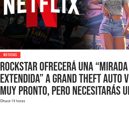
NOTICIAS
Rockstar ofrecerá una “mirada
extendida” a Grand Theft Auto V
muy pronto, pero necesitarás 
cuenta de Netflix para ser de l
hace 19 horas
primeros en verla