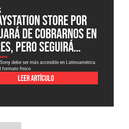
s
ayStation Store por
ejará de cobrarnos en
es, pero seguirá
o igual de abusiva
guna
 Sony debe ser más accesible en Latinoamérica
el formato físico
Leer artículo