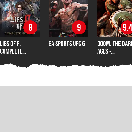
8
9
9.
Lies of P:
EA Sports UFC 6
DOOM: The Dar
Complete
Ages -
Edition
Revelations