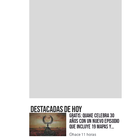
Destacadas de hoy
Gratis: Quake celebra 30
años con un nuevo episodio
que incluye 19 mapas y
otras novedades que ya
hace 11 horas
están disponibles en