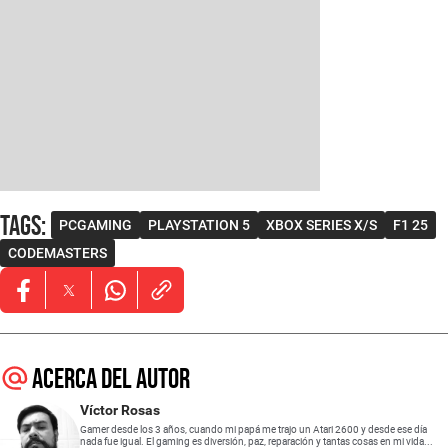
Tags
:
PCGAMING
PLAYSTATION 5
XBOX SERIES X/S
F1 25
CODEMASTERS
Opens in new window
Opens in new window
Opens in new window
Acerca del autor
Víctor Rosas
Gamer desde los 3 años, cuando mi papá me trajo un Atari 2600 y desde ese día
nada fue igual. El gaming es diversión, paz, reparación y tantas cosas en mi vida...