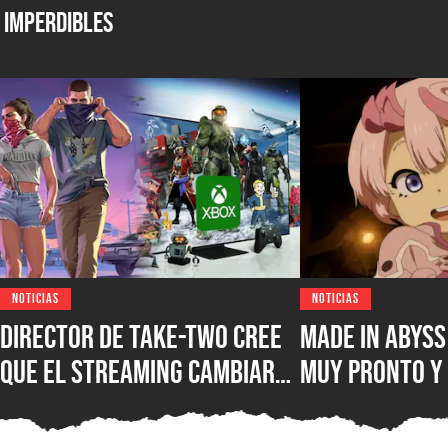
Imperdibles
NOTICIAS
NOTICIAS
Director de Take-Two cree
Made in Abys
que el streaming cambiará
muy pronto y 
para siempre los
ventana de es
videojuegos: “Dispositivos
nueva películ