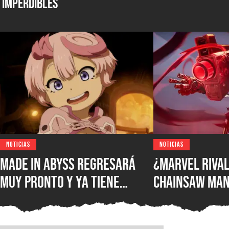
Imperdibles
NOTICIAS
NOTICIAS
Made in Abyss regresará
¿Marvel Rival
muy pronto y ya tiene
Chainsaw Man
ventana de estreno, la
comparan a Th
nueva película llegará a
Demonio Pist