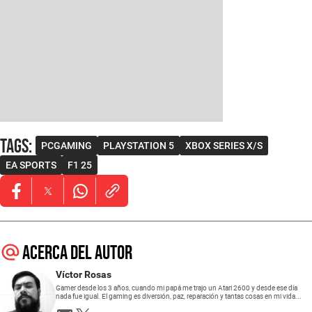
Tags
:
PCGAMING
PLAYSTATION 5
XBOX SERIES X/S
EA SPORTS
F1 25
Opens in new window
Opens in new window
Opens in new window
Acerca del autor
Víctor Rosas
Gamer desde los 3 años, cuando mi papá me trajo un Atari 2600 y desde ese día
nada fue igual. El gaming es diversión, paz, reparación y tantas cosas en mi vida...