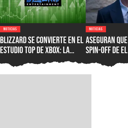
NOTICIAS
NOTICIAS
Blizzard se convierte en el
Aseguran que 
estudio top de XBOX: la
spin-off de El
compañía de Overwatch,
calamar de Da
Diablo y Warcraft es la de
fue cancelad
mejor rendimiento en el
negocio de videojuegos de
Microsoft