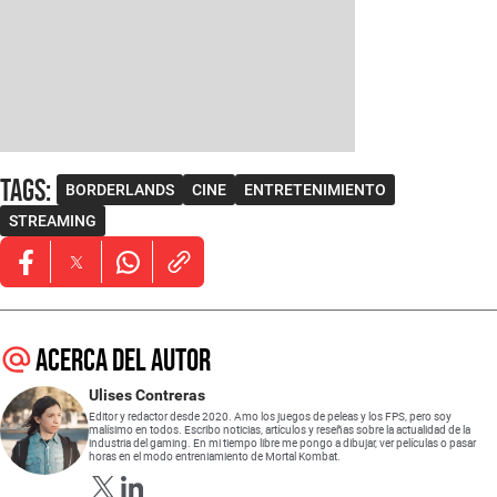
Tags
:
BORDERLANDS
CINE
ENTRETENIMIENTO
STREAMING
Opens in new window
Opens in new window
Opens in new window
Acerca del autor
Ulises Contreras
Editor y redactor desde 2020. Amo los juegos de peleas y los FPS, pero soy
malísimo en todos. Escribo noticias, artículos y reseñas sobre la actualidad de la
industria del gaming. En mi tiempo libre me pongo a dibujar, ver películas o pasar
horas en el modo entreniamiento de Mortal Kombat.