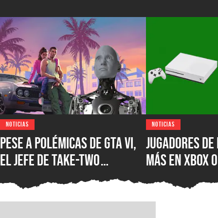
NOTICIAS
NOTICIAS
Pese a polémicas de GTA VI,
Jugadores de 
el jefe de Take-Two
más en XBOX O
asegura que no creen en la
XBOX Series X
IA como sustituto de la
muestra el d
creatividad humana
Microsoft en 