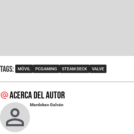
Tags
:
MÓVIL
PCGAMING
STEAM DECK
VALVE
Acerca del autor
Mardokeo Galván