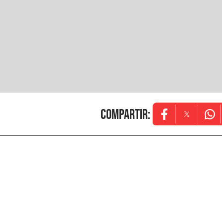
Compartir
:
Opens in new w
Opens in
Ope