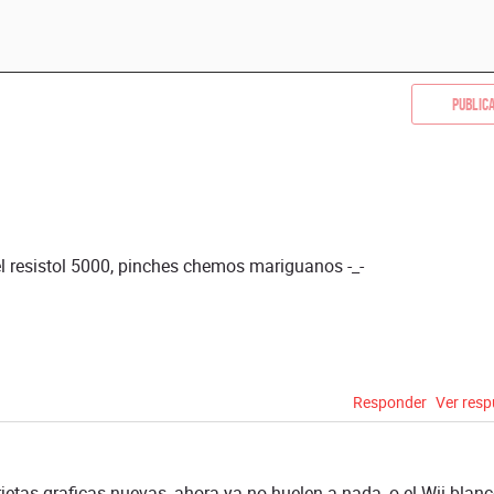
Public
l resistol 5000, pinches chemos mariguanos -_-
Responder
Ver res
rjetas graficas nuevas, ahora ya no huelen a nada, o el Wii blan