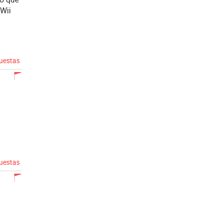
 Wii
puestas
puestas