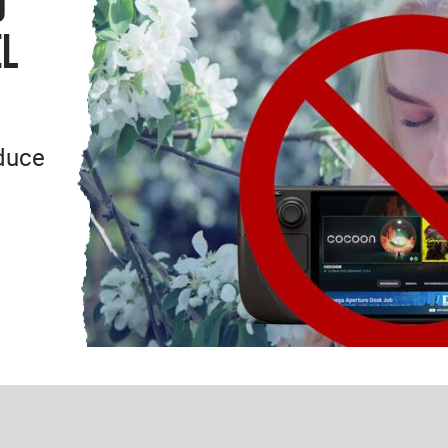
o
el
oduce