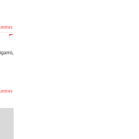
puestas
igarro,
puestas