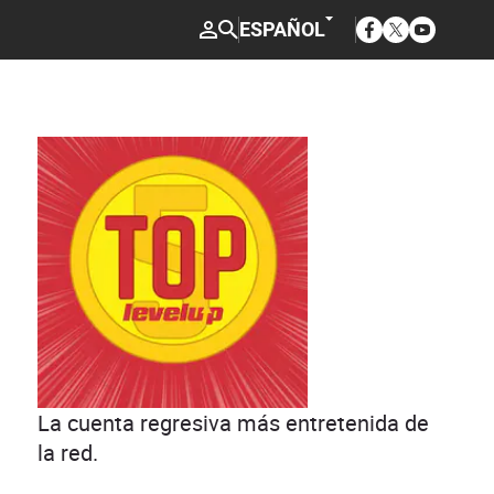
Opens in new w
Opens in ne
Opens in
ESPAÑOL
Top 5
La cuenta regresiva más entretenida de
la red.