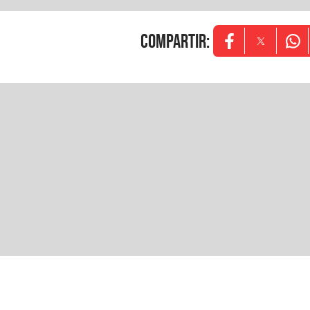
COMPARTIR
:
Opens in new w
Opens in
Ope