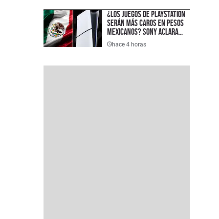
jugar
¿Los juegos de PlayStation
serán más caros en pesos
mexicanos? Sony aclara
polémica sobre el tipo de
hace 4 horas
cambio, pero deja a los
jugadores con una duda
importante