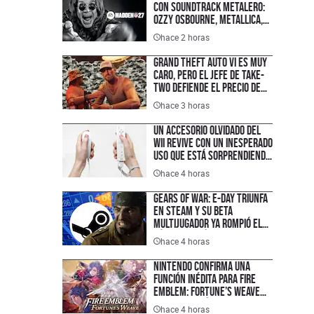
con soundtrack metalero:
Ozzy Osbourne, Metallica,
Motörhead, Lamb of God y
hace 2 horas
más grupos están en la
lista del juego de futbol
Grand Theft Auto VI es muy
americano
caro, pero el jefe de Take-
Two defiende el precio de
hasta $100 USD y explica
hace 3 horas
cuánto costarán sus
próximos juegos
Un accesorio olvidado del
Wii revive con un inesperado
uso que está sorprendiendo
a creadores de contenido
hace 4 horas
Gears of War: E-Day triunfa
en Steam y su Beta
multijugador ya rompió el
récord histórico de
hace 4 horas
jugadores de la franquicia
en PC
Nintendo confirma una
función inédita para Fire
Emblem: Fortune’s Weave
que cambiará la forma de
hace 4 horas