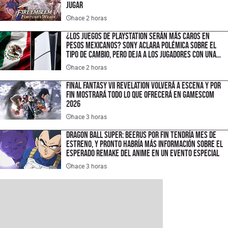
jugar
hace 2 horas
¿Los juegos de PlayStation serán más caros en
pesos mexicanos? Sony aclara polémica sobre el
tipo de cambio, pero deja a los jugadores con una
duda importante
hace 2 horas
FINAL FANTASY VII Revelation volverá a escena y por
fin mostrará todo lo que ofrecerá en gamescom
2026
hace 3 horas
Dragon Ball Super: Beerus por fin tendría mes de
estreno, y pronto habría más información sobre el
esperado remake del anime en un evento especial
hace 3 horas