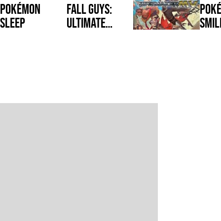
Pokémon
Fall Guys:
Pok
Sleep
Ultimate
Smil
Knockout
RPG Maker MV