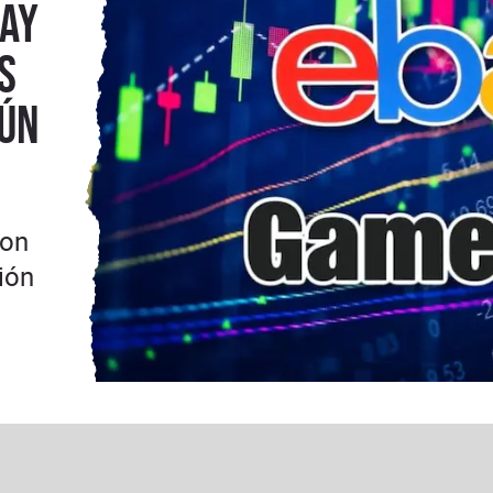
Bay
s
gún
ron
ión