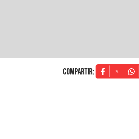
Compartir
:
Opens in new w
Opens in
Ope