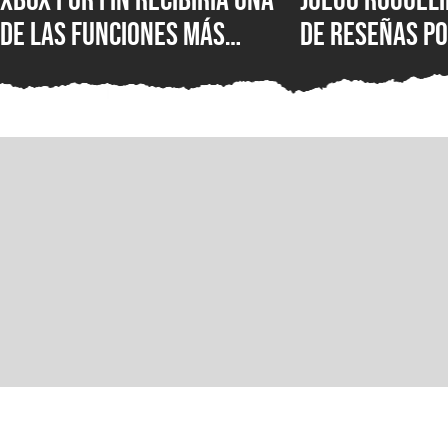
de las funciones más
de reseñas po
populares de PlayStation y
Steam tiene 
que los jugadores han
descuento y 
pedido durante años
disponible c
gratis en PC, 
para el lanza
secuela