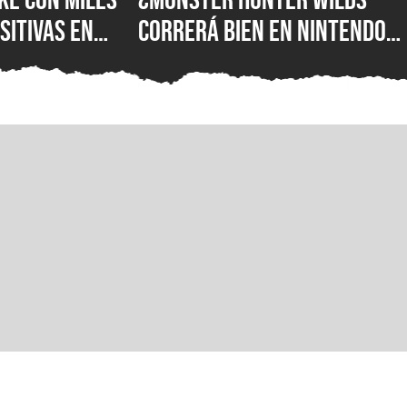
sitivas en
correrá bien en Nintendo
100% de
Switch 2? Una filtración
está
revela la resolución y un
ompletamente
rendimiento que pocos
justo a tiempo
esperaban
miento de su