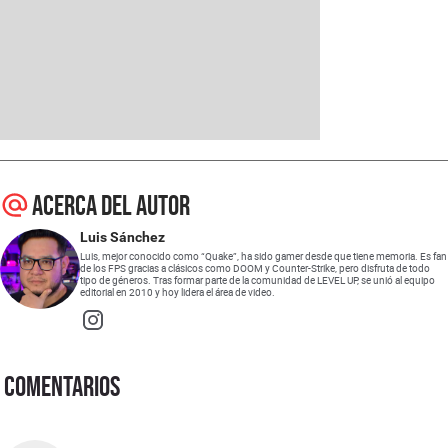
Acerca del autor
Luis Sánchez
Luis, mejor conocido como “Quake”, ha sido gamer desde que tiene memoria. Es fan
de los FPS gracias a clásicos como DOOM y Counter-Strike, pero disfruta de todo
tipo de géneros. Tras formar parte de la comunidad de LEVEL UP, se unió al equipo
editorial en 2010 y hoy lidera el área de video.
Opens in new window
Comentarios