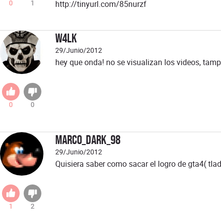
http://tinyurl.com/85nurzf
0
1
w4lk
29/Junio/2012
hey que onda! no se visualizan los videos, tamp
0
0
MARCO_DARK_98
29/Junio/2012
Quisiera saber como sacar el logro de gta4( tl
1
2