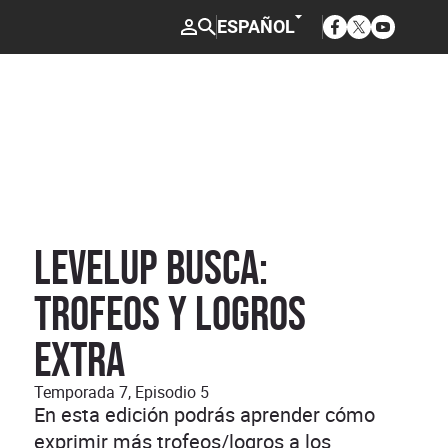
Opens in new w
Opens in ne
Opens in
ESPAÑOL
LEVELUP Busca:
Trofeos y logros
extra
Temporada 7, Episodio 5
En esta edición podrás aprender cómo
exprimir más trofeos/logros a los