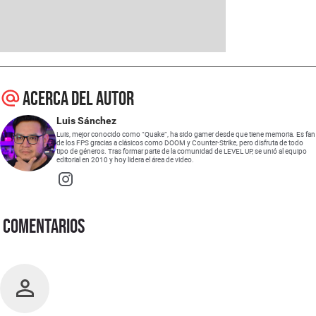
Acerca del autor
Luis Sánchez
Luis, mejor conocido como “Quake”, ha sido gamer desde que tiene memoria. Es fan
de los FPS gracias a clásicos como DOOM y Counter-Strike, pero disfruta de todo
tipo de géneros. Tras formar parte de la comunidad de LEVEL UP, se unió al equipo
editorial en 2010 y hoy lidera el área de video.
Opens in new window
Comentarios