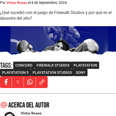
Por
el
4 de Septiembre, 2024
Víctor Rosas
¿Qué sucedió con el juego de Firewalk Studios y por qué es el
desastre del año?
Tags
:
CONCORD
FIREWALK STUDIOS
PLAYSTATION
PLAYSTATION 5
PLAYSTATION STUDIOS
SONY
Opens in new window
Opens in new window
Opens in new window
Acerca del autor
Víctor Rosas