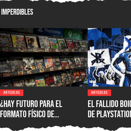
Imperdibles
ARTICULOS
ARTICULOS
¿Hay futuro para el
El fallido bo
formato físico de
de PlayStatio
videojuegos en México?
quién podrá s