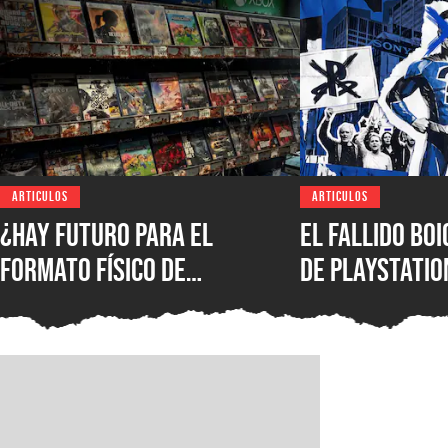
ARTICULOS
ARTICULOS
¿Hay futuro para el
El fallido bo
formato físico de
de PlayStatio
videojuegos en México?
quién podrá s
Entrevista con Iván
formato físic
Castillo, analista de
Circana