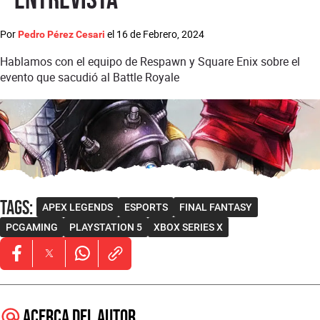
Por
el
16 de Febrero, 2024
Pedro Pérez Cesari
Hablamos con el equipo de Respawn y Square Enix sobre el
evento que sacudió al Battle Royale
Tags
:
APEX LEGENDS
ESPORTS
FINAL FANTASY
PCGAMING
PLAYSTATION 5
XBOX SERIES X
Opens in new window
Opens in new window
Opens in new window
Acerca del autor