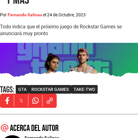
Por
el
24 de Octubre, 2023
Fernando Salinas
Todo indica que el próximo juego de Rockstar Games se
anunciará muy pronto
Tags
:
GTA
ROCKSTAR GAMES
TAKE-TWO
Opens in new window
Opens in new window
Opens in new window
Acerca del autor
Fernando Salinas