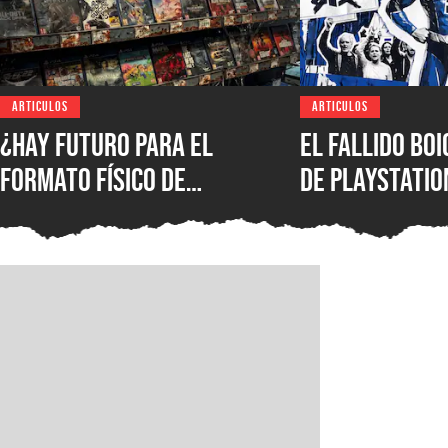
ARTICULOS
ARTICULOS
¿Hay futuro para el
El fallido bo
formato físico de
de PlayStatio
videojuegos en México?
quién podrá s
Entrevista con Iván
formato físic
Castillo, analista de
Circana