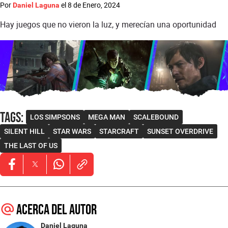
Por
el
8 de Enero, 2024
Daniel Laguna
Hay juegos que no vieron la luz, y merecían una oportunidad
Tags
:
LOS SIMPSONS
MEGA MAN
SCALEBOUND
SILENT HILL
STAR WARS
STARCRAFT
SUNSET OVERDRIVE
THE LAST OF US
Opens in new window
Opens in new window
Opens in new window
Acerca del autor
Daniel Laguna