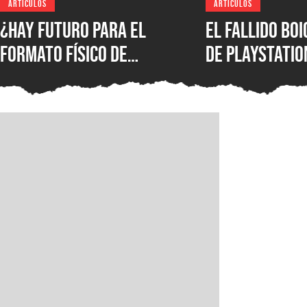
ARTICULOS
ARTICULOS
¿Hay futuro para el
El fallido bo
formato físico de
de PlayStatio
videojuegos en México?
quién podrá s
Entrevista con Iván
formato físic
Castillo, analista de
Circana