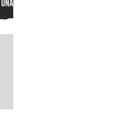
una locura: así se juega el
multijugador de Gears of
War: E-Day