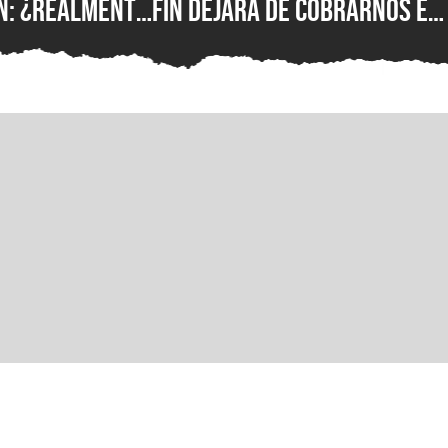
n: ¿realmente
fin dejará de cobrarnos en
alvar el
dólares, pero seguirá
o?
siendo igual de abusiva