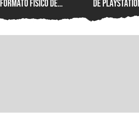
formato físico de
de PlayStatio
videojuegos en México?
quién podrá s
Entrevista con Iván
formato físic
Castillo, analista de
Circana