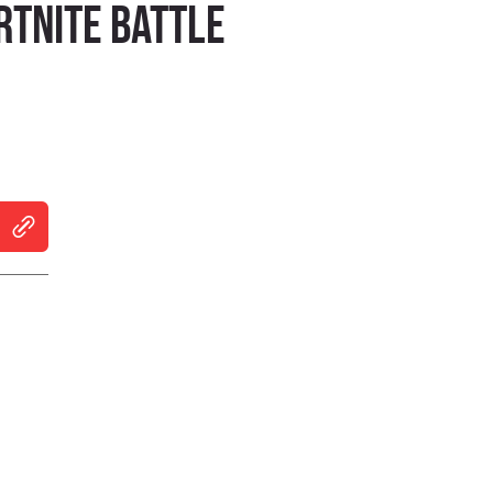
rtnite Battle
indow
 new window
ns in new window