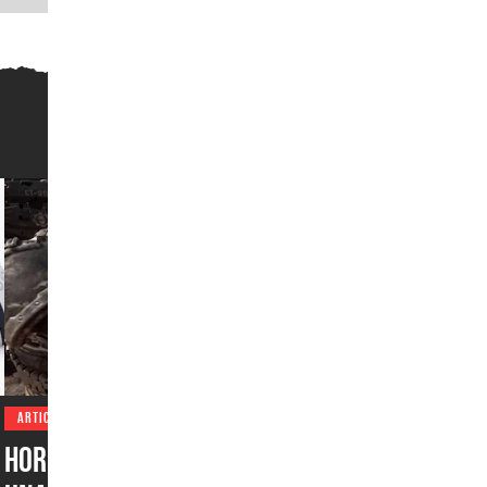
ARTICULOS
Horde Siege y Versus son