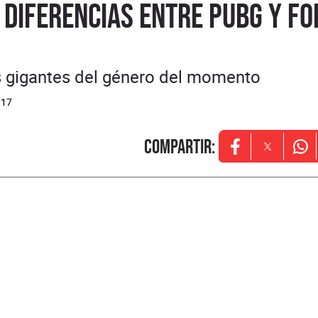
 diferencias entre PUBG y Fo
 gigantes del género del momento
017
Compartir
:
Opens in new w
Opens in
Ope