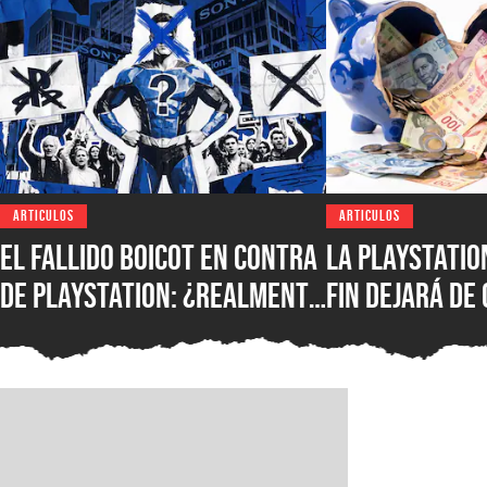
ARTICULOS
ARTICULOS
El fallido boicot en contra
La PlayStatio
de PlayStation: ¿realmente
fin dejará de
quién podrá salvar el
dólares, pero
formato físico?
siendo igual 