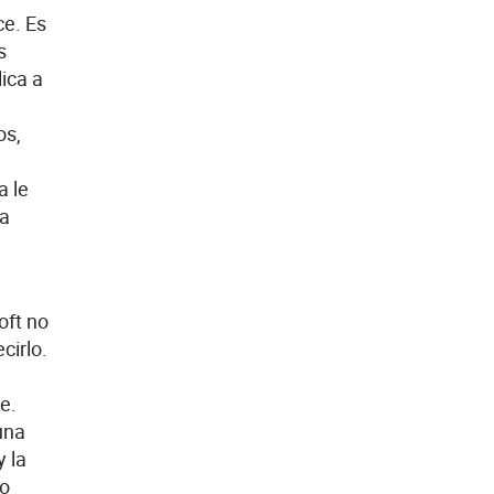
ce. Es
s
ica a
os,
a le
ta
oft no
cirlo.
e.
una
y la
ro