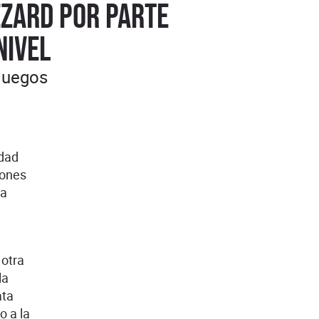
zzard por parte
nivel
ojuegos
idad
iones
la
e
 otra
la
ata
o a la