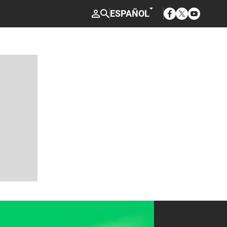
Opens in new w
Opens in ne
Opens in
ESPAÑOL