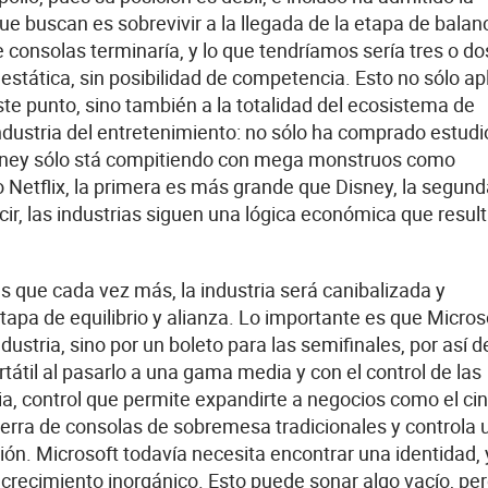
ue buscan es sobrevivir a la llegada de la etapa de balan
e consolas terminaría, y lo que tendríamos sería tres o do
ática, sin posibilidad de competencia. Esto no sólo apl
ste punto, sino también a la totalidad del ecosistema de
ndustria del entretenimiento: no sólo ha comprado estudi
 Disney sólo stá compitiendo con mega monstruos como
Netflix, la primera es más grande que Disney, la segund
ir, las industrias siguen una lógica económica que resul
es que cada vez más, la industria será canibalizada y
tapa de equilibrio y alianza. Lo importante es que Micros
ustria, sino por un boleto para las semifinales, por así de
átil al pasarlo a una gama media y con el control de las
a, control que permite expandirte a negocios como el cin
erra de consolas de sobremesa tradicionales y controla 
tión. Microsoft todavía necesita encontrar una identidad, 
 crecimiento inorgánico. Esto puede sonar algo vacío, pe