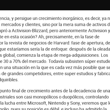
cia, y persigue un crecimiento inorgánico, es decir, ya 
 mercados y clientes, sino por la mera suma de activos 
ró a Activision-Blizzard, pero anteriormente Activision 
te en esta ocasión? Ah, precisamente, en la fase de
or la revista de negocios de Harvard: fase de apertura, d
a que estaríamos sería la de enfoque: después de la olead
nes global, comienza la etapa de mega-adquisiciones. Los
re 30 a 70% del mercado. Todavía subsisten súper estudi
en una situación en la que es cada vez más posible que s
 de grandes competidores, entre super estudios y fabric
quiribles.
el punto final de crecimiento antes de la decadencia de un
dustriales son casi monopólicos o duopólicos, controlando
 la lucha entre Microsoft, Nintendo y Sony, veremos que 
lio, pues su posición es débil, e incluso ha admitido la