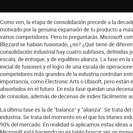
Como ven, la etapa de consolidación precede a la decaden
motivado por la genuina expansión de tu producto a más
varios competidores. Pero te preguntarás: Microsoft comp
Blizzard se habían fusionado, ¿no? ¿Qué tiene de diferen
consolidación industrial hay cuatro subfases, definidas p
escala, de enfoque, y de equilibrio-alianza. La fase en l
inicial de fusiones y el logro de una escala de operacio
competidores más grandes de la industria controlan ent
importancia, como Electronic Arts o Ubisoft, pero están 
absorbidos en el futuro. En esta fase quedan una decena
de consolas, además de decenas de indies fácilmente ad
La última fase es la de "balance" y "alianza". Se trata d
industria. Se trata del momento en el que los titanes in
90% del mercado. En realidad si aplicamos estas ideas a
Microsoft está haciendo no es tanto buscar ser un monopo