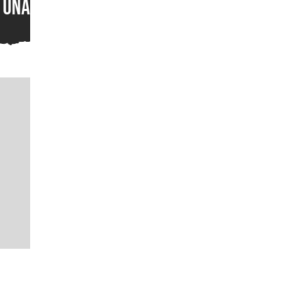
una locura: así se juega el
multijugador de Gears of
War: E-Day