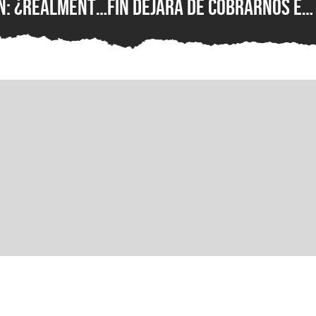
n: ¿realmente
fin dejará de cobrarnos en
alvar el
dólares, pero seguirá
o?
siendo igual de abusiva