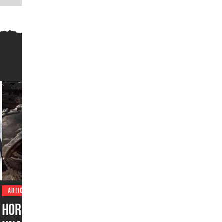
ARTICULOS
Horde Siege y Versus son