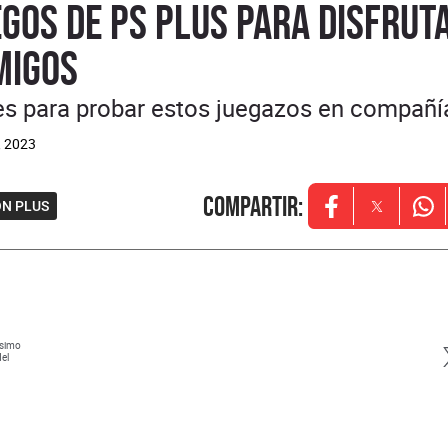
gos de PS Plus para disfrut
migos
s para probar estos juegazos en compañía
, 2023
Compartir
:
ON PLUS
Opens in new w
Opens in
Ope
ísimo
del