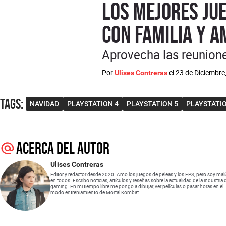
Los mejores jue
con familia y a
Aprovecha las reunione
Por
el
23 de Diciembre
Ulises Contreras
Tags
:
NAVIDAD
PLAYSTATION 4
PLAYSTATION 5
PLAYSTATI
Acerca del autor
Ulises Contreras
Editor y redactor desde 2020. Amo los juegos de peleas y los FPS, pero soy mal
en todos. Escribo noticias, artículos y reseñas sobre la actualidad de la industria 
gaming. En mi tiempo libre me pongo a dibujar, ver películas o pasar horas en el
modo entreniamiento de Mortal Kombat.