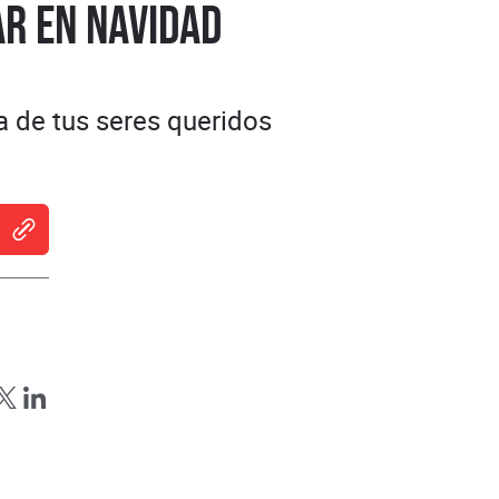
ar en Navidad
 de tus seres queridos
indow
 new window
ns in new window
Opens in new window
Opens in new window