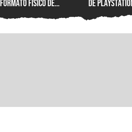
formato físico de
de PlayStatio
videojuegos en México?
quién podrá s
Entrevista con Iván
formato físic
Castillo, analista de
Circana