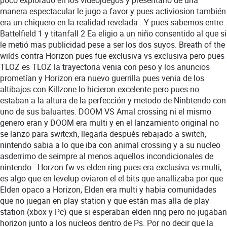
manera espectacular le jugo a favor y pues activiosion también
era un chiquero en la realidad revelada . Y pues sabemos entre
Battelfield 1 y titanfall 2 Ea eligio a un niño consentido al que si
le metió mas publicidad pese a ser los dos suyos. Breath of the
wilds contra Horizon pues fue exclusiva vs exclusiva pero pues
TLOZ es TLOZ la trayectoria venia con peso y los anuncios
prometían y Horizon era nuevo guerrilla pues venia de los
altibajos con Killzone lo hicieron excelente pero pues no
estaban a la altura de la perfección y metodo de Ninbtendo con
uno de sus baluartes. DOOM VS Amal crossing ni el mismo
genero eran y DOOM era multi y en el lanzamiento original no
se lanzo para switcxh, llegaría después rebajado a switch,
nintendo sabia a lo que iba con animal crossing y a su nucleo
asderrimo de seimpre al menos aquellos incondicionales de
nintendo . Horzon fw vs elden ring pues era exclusiva vs multi,
es algo que en levelup oviaron el el bits que anallizaba por que
Elden opaco a Horizon, Elden era multi y habia comunidades
que no juegan en play station y que están mas alla de play
station (xbox y Pc) que si esperaban elden ring pero no jugaban
horizon junto a los nucleos dentro de Ps. Por no decir que la