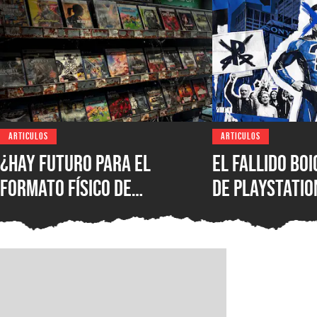
ARTICULOS
ARTICULOS
¿Hay futuro para el
El fallido bo
formato físico de
de PlayStatio
videojuegos en México?
quién podrá s
Entrevista con Iván
formato físic
Castillo, analista de
Circana