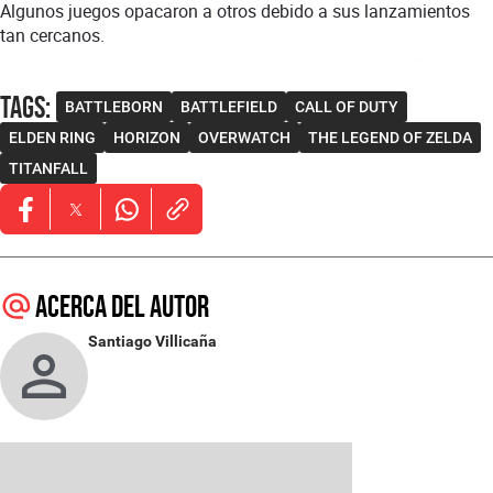
Algunos juegos opacaron a otros debido a sus lanzamientos
tan cercanos.
Tags
:
BATTLEBORN
BATTLEFIELD
CALL OF DUTY
ELDEN RING
HORIZON
OVERWATCH
THE LEGEND OF ZELDA
TITANFALL
Opens in new window
Opens in new window
Opens in new window
Acerca del autor
Santiago Villicaña