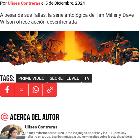
Por
el
5 de Diciembre, 2024
Ulises Contreras
A pesar de sus fallas, la serie antológica de Tim Miller y Dave
Wilson ofrece acción desenfrenada
Tags
:
PRIME VIDEO
SECRET LEVEL
TV
Opens in new window
Opens in new window
Opens in new window
Acerca del autor
Ulises Contreras
Editor y redactor desde 2020. Amo los juegos de peleas y los FPS, pero soy
malísimo en todos. Escribo noticias, artículos y reseñas sobre la actualidad de la