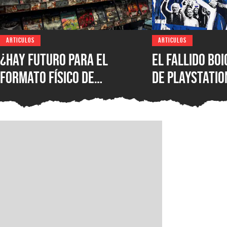
ARTICULOS
ARTICULOS
¿Hay futuro para el
El fallido bo
formato físico de
de PlayStatio
videojuegos en México?
quién podrá s
Entrevista con Iván
formato físic
Castillo, analista de
Circana