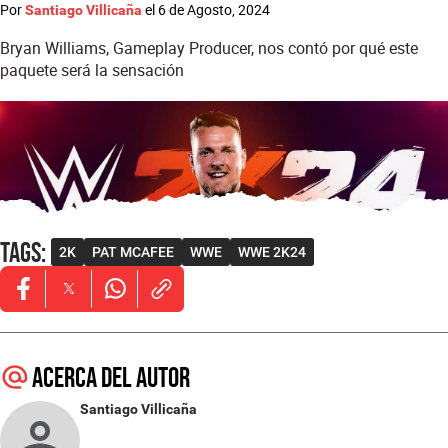
Por
el
6 de Agosto, 2024
Santiago Villicaña
Bryan Williams, Gameplay Producer, nos contó por qué este
paquete será la sensación
Tags
:
2K
PAT MCAFEE
WWE
WWE 2K24
Opens in new window
Opens in new window
Opens in new window
Acerca del autor
Santiago Villicaña