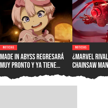
NOTICIAS
NOTICIAS
Made in Abyss regresará
¿Marvel Rival
muy pronto y ya tiene
Chainsaw Man
ventana de estreno, la
comparan a Th
nueva película llegará a
Demonio Pist
los cines de japoneses en
2026