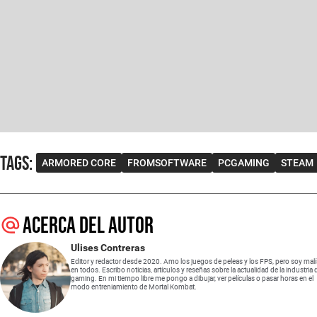
Tags
:
ARMORED CORE
FROMSOFTWARE
PCGAMING
STEAM
Acerca del autor
Ulises Contreras
Editor y redactor desde 2020. Amo los juegos de peleas y los FPS, pero soy mal
en todos. Escribo noticias, artículos y reseñas sobre la actualidad de la industria 
gaming. En mi tiempo libre me pongo a dibujar, ver películas o pasar horas en el
modo entreniamiento de Mortal Kombat.