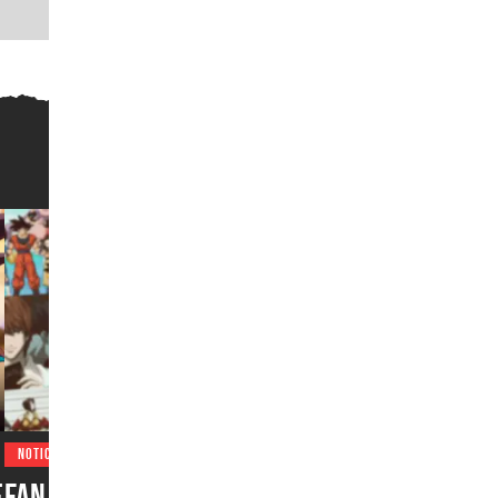
NOTICIAS
e
Fan del anime podría pasar