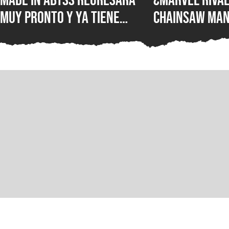
muy pronto y ya tiene
Chainsaw Man
ventana de estreno, la
comparan a Th
nueva película llegará a
Demonio Pist
los cines de japoneses en
2026