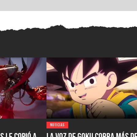
NOTICIAS
s le copió a
La voz de Goku cobra más d