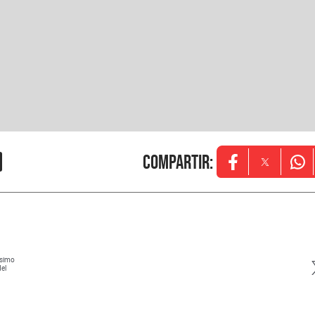
Compartir
:
Opens in new w
Opens in
Ope
ísimo
del