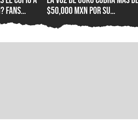
? Fans
$50,000 MXN por su
e Hood con el
autógrafo y los fans
ola
consideran que es un preci
excesivo