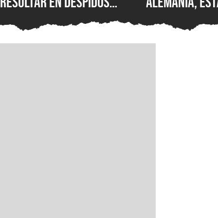
resultar en despidos
Alemania, est
masivos y la venta de
Wolfenstein p
estudios como BioWare,
disponible en
señalan fuentes
original en P
confiables
GOG y Microso