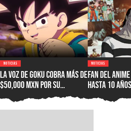
NOTICIAS
NOTICIAS
La voz de Goku cobra más de
Fan del anime
$50,000 MXN por su
hasta 10 años
autógrafo y los fans
por hacer un
consideran que es un precio
de no poder v
excesivo
favorita en u