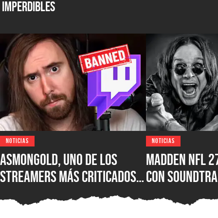
Imperdibles
NOTICIAS
NOTICIAS
Asmongold, uno de los
Madden NFL 2
streamers más criticados
con soundtra
del mundo, es baneado de
Ozzy Osbourne
Twitch por sus polémicos
Motörhead, L