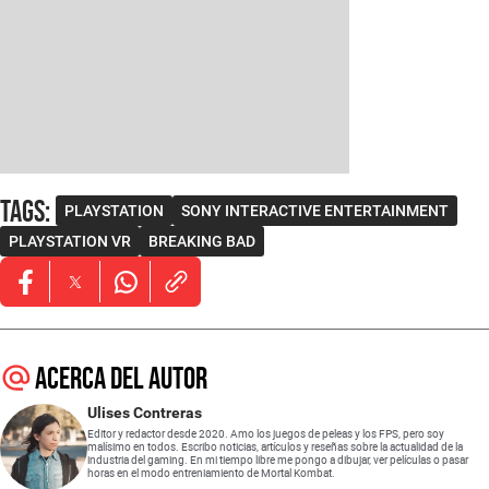
Tags
:
PLAYSTATION
SONY INTERACTIVE ENTERTAINMENT
PLAYSTATION VR
BREAKING BAD
Opens in new window
Opens in new window
Opens in new window
Acerca del autor
Ulises Contreras
Editor y redactor desde 2020. Amo los juegos de peleas y los FPS, pero soy
malísimo en todos. Escribo noticias, artículos y reseñas sobre la actualidad de la
industria del gaming. En mi tiempo libre me pongo a dibujar, ver películas o pasar
horas en el modo entreniamiento de Mortal Kombat.