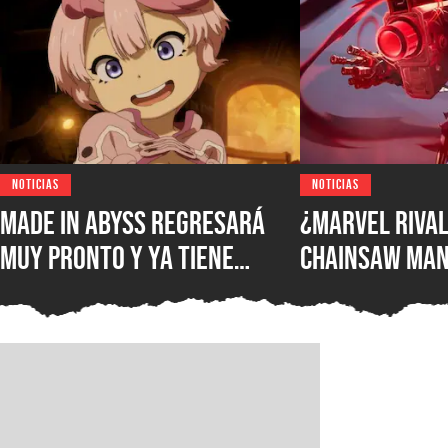
NOTICIAS
NOTICIAS
Made in Abyss regresará
¿Marvel Rival
muy pronto y ya tiene
Chainsaw Man
ventana de estreno, la
comparan a Th
nueva película llegará a
Demonio Pist
los cines de japoneses en
2026