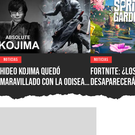
NOTICIAS
NOTICIAS
Hideo Kojima quedó
Fortnite: ¿lo
maravillado con La Odisea
desaparecerá
de Christopher Nolan: “Fue
temporada? E
magnífica”
confirmó su f
más novedade