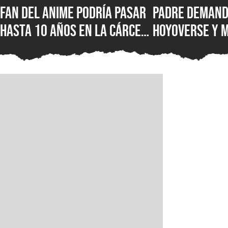
Fan del anime podría pasar
Padre demand
hasta 10 años en la cárcel
HoyoVerse y 
por hacer una locura luego
luego de que s
de no poder ver su serie
hiciera adicto
favorita en un servicio
videojuegos, 
una compensa
USD porque qu
cambio histór
industria