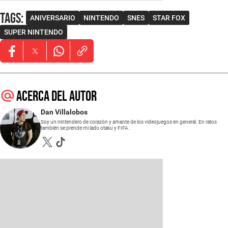
Tags
:
ANIVERSARIO
NINTENDO
SNES
STAR FOX
SUPER NINTENDO
Opens in new window
Opens in new window
Opens in new window
Acerca del autor
Dan Villalobos
Soy un nintendero de corazón y amante de los videojuegos en general. En ratos
también se prende mi lado otaku y FIFA.
Opens in new window
Opens in new window