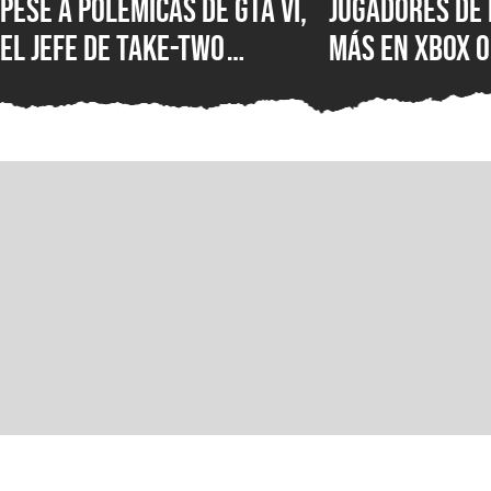
Pese a polémicas de GTA VI,
Jugadores de 
el jefe de Take-Two
más en XBOX O
asegura que no creen en la
XBOX Series X
IA como sustituto de la
muestra el d
creatividad humana
Microsoft en 
mercados más