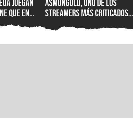
EUA juegan
Asmongold, uno de los
ne que en
streamers más criticados
|S: encuesta
del mundo, es baneado de
esastre de
Twitch por sus polémicos
uno de los
comentarios sobre los
 importantes
inmigrantes