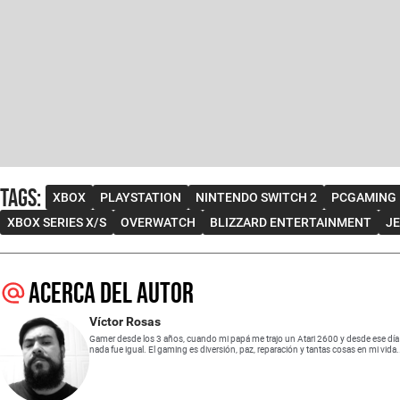
Tags
:
XBOX
PLAYSTATION
NINTENDO SWITCH 2
PCGAMING
XBOX SERIES X/S
OVERWATCH
BLIZZARD ENTERTAINMENT
J
Acerca del autor
Víctor Rosas
Gamer desde los 3 años, cuando mi papá me trajo un Atari 2600 y desde ese día
nada fue igual. El gaming es diversión, paz, reparación y tantas cosas en mi vida.