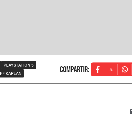
PLAYSTATION 5
Compartir
:
Opens in new w
Opens in
Ope
EFF KAPLAN
..