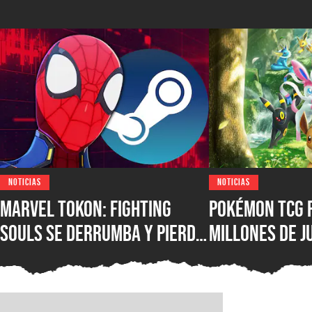
NOTICIAS
NOTICIAS
Marvel Tokon: Fighting
Pokémon TCG 
Souls se derrumba y pierde
millones de j
casi la mitad de sus
base de usuar
jugadores en PC en menos
de 40% en un
de una semana tras su