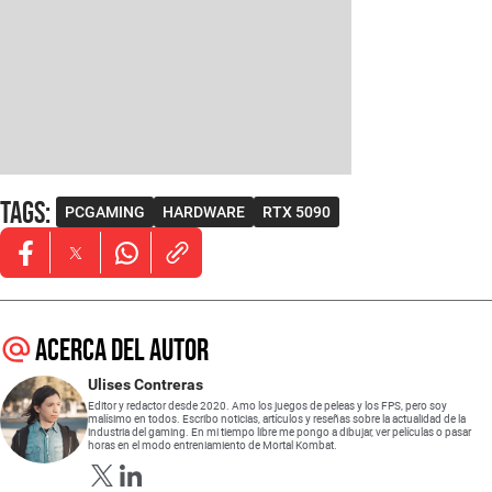
Tags
:
PCGAMING
HARDWARE
RTX 5090
Opens in new window
Opens in new window
Opens in new window
Acerca del autor
Ulises Contreras
Editor y redactor desde 2020. Amo los juegos de peleas y los FPS, pero soy
malísimo en todos. Escribo noticias, artículos y reseñas sobre la actualidad de la
industria del gaming. En mi tiempo libre me pongo a dibujar, ver películas o pasar
horas en el modo entreniamiento de Mortal Kombat.
Opens in new window
Opens in new window