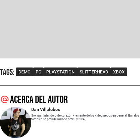
Tags
:
DEMO
PC
PLAYSTATION
SLITTERHEAD
XBOX
Acerca del autor
Dan Villalobos
Soy un nintendero de corazón y amante de los videojuegos en general. En ratos
también se prende mi lado otaku y FIFA.