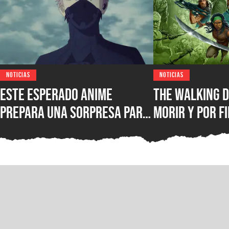
NOTICIAS
NOTICIAS
Este esperado anime
The Walking D
prepara una sorpresa para
morir y por fi
septiembre y los fans de
conocer la fe
Kaiju No. 8 querrán verla
lanzamiento 
juego