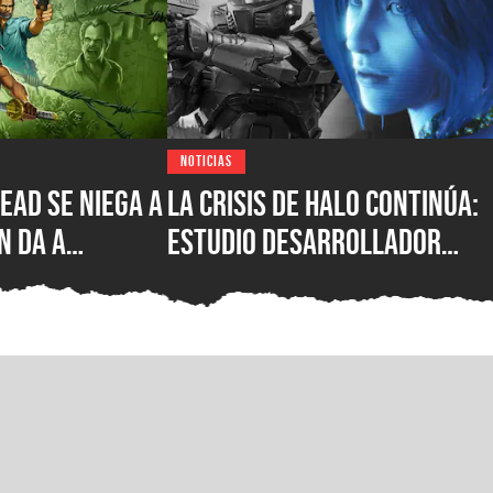
NOTICIAS
ead se niega a
La crisis de Halo continúa:
n da a
estudio desarrollador
cha de
sufre despidos tras el
de su nuevo
fallido lanzamiento
multiplataforma de
Campaign Evolved