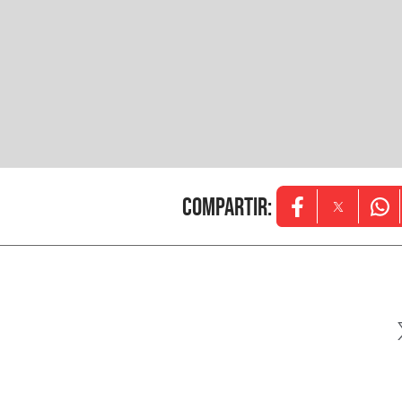
Compartir
:
Opens in new w
Opens in
Ope