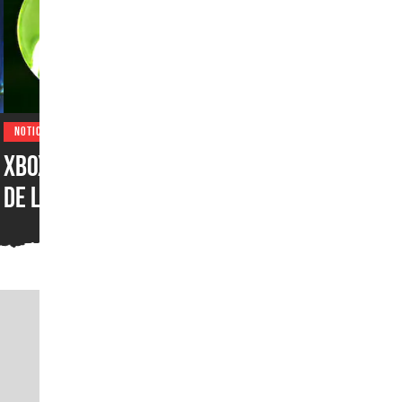
NOTICIAS
XBOX por fin recibiría una
de las funciones más
populares de PlayStation y
que los jugadores han
pedido durante años