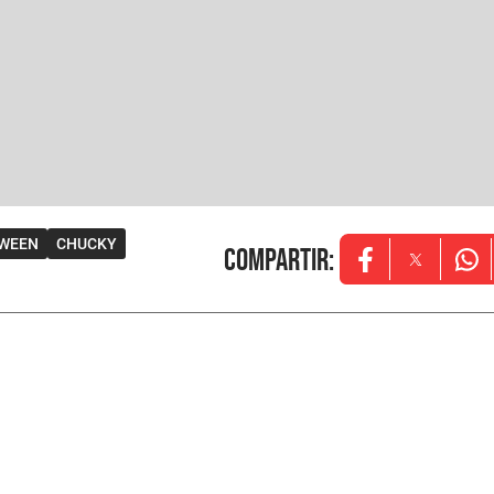
WEEN
CHUCKY
Compartir
:
Opens in new w
Opens in
Ope