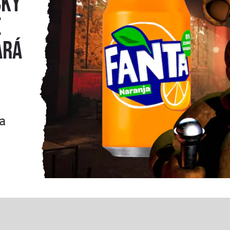
cky
e
ará
sa