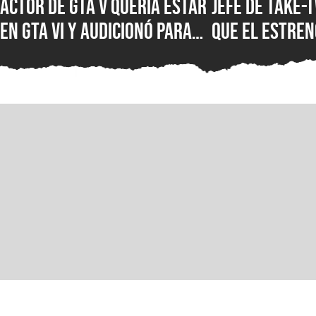
Actor de GTA V quería estar
Jefe de Take-
en GTA VI y audicionó para
que el estreno
más de 60 papeles, pero se
formato digit
llevó una decepción por
mejor, pues l
parte de Rockstar Games
tienen mucho
el consumido