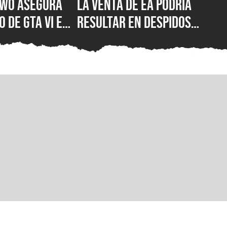
Two asegura
La venta de EA podría
 de GTA VI en
resultar en despidos
al es lo
masivos y la venta de
os discos “no
estudios como BioWare,
 sentido para
señalan fuentes
r”
confiables