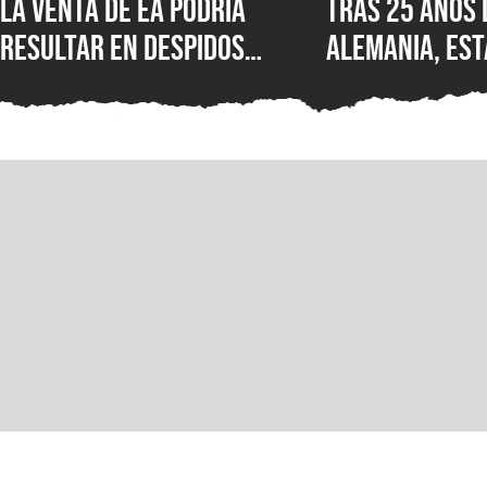
La venta de EA podría
Tras 25 años 
resultar en despidos
Alemania, est
masivos y la venta de
Wolfenstein p
estudios como BioWare,
disponible en
señalan fuentes
original en P
confiables
GOG y Microso