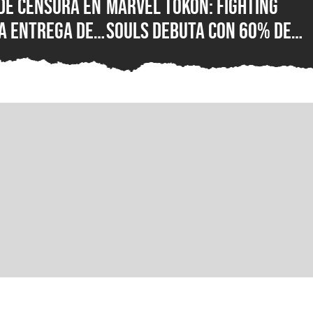
de censura en
Marvel Tokon: Fighting
a entrega de
Souls debuta con 60% de
or fin está
reseñas negativas en
 su versión
Steam, ¿qué está mal con e
C para Steam,
nuevo juego de lucha de
ft Store
PlayStation?