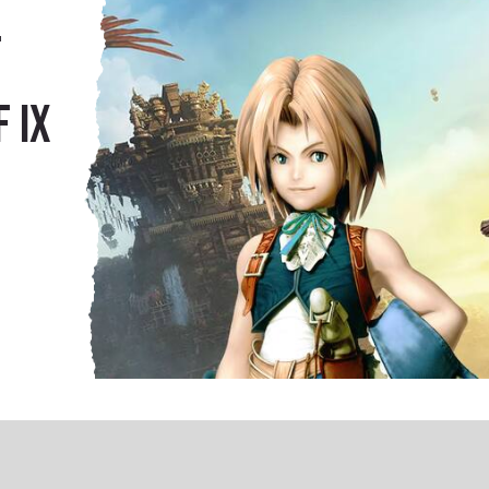
l
 IX