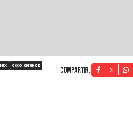
NIX
XBOX SERIES S
Compartir
:
Opens in new w
Opens in
Ope