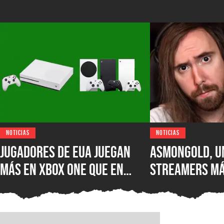
NOTICIAS
NOTICIAS
Jugadores de EUA juegan
Asmongold, u
más en XBOX One que en
streamers má
XBOX Series X|S: encuesta
del mundo, es
muestra el desastre de
Twitch por su
Microsoft en uno de los
comentarios 