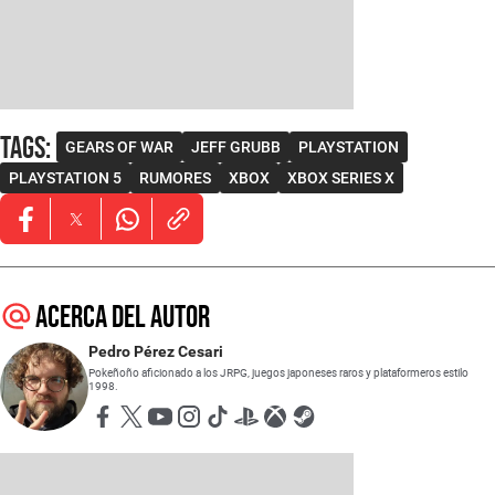
Tags
:
GEARS OF WAR
JEFF GRUBB
PLAYSTATION
PLAYSTATION 5
RUMORES
XBOX
XBOX SERIES X
Opens in new window
Opens in new window
Opens in new window
Acerca del autor
Pedro Pérez Cesari
Pokeñoño aficionado a los JRPG, juegos japoneses raros y plataformeros estilo
1998.
Opens in new window
Opens in new window
Opens in new window
Opens in new window
Opens in new window
Opens in new window
Opens in new window
Opens in new window