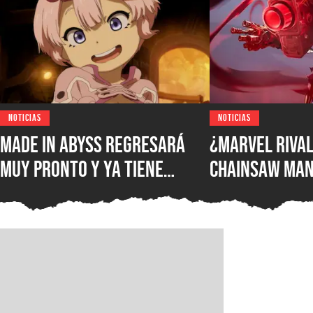
NOTICIAS
NOTICIAS
Made in Abyss regresará
¿Marvel Rival
muy pronto y ya tiene
Chainsaw Man
ventana de estreno, la
comparan a Th
nueva película llegará a
Demonio Pist
los cines de japoneses en
2026