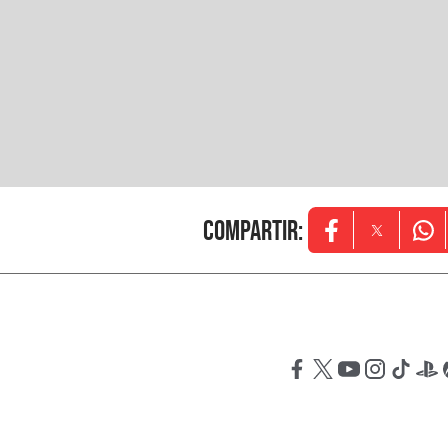
Compartir
:
Opens in new w
Opens in
Ope
Opens in new windo
Opens in new wi
Opens in new
Opens in 
Opens
Op