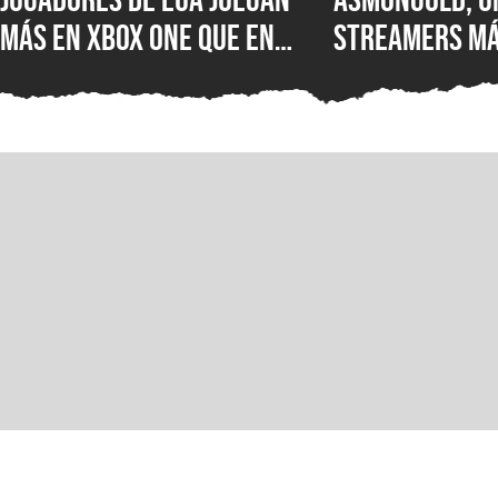
más en XBOX One que en
streamers má
XBOX Series X|S: encuesta
del mundo, es
muestra el desastre de
Twitch por su
Microsoft en uno de los
comentarios 
mercados más importantes
inmigrantes