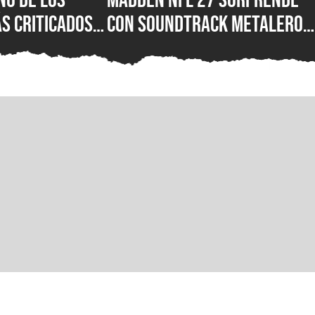
s criticados
con soundtrack metalero:
 baneado de
Ozzy Osbourne, Metallica,
s polémicos
Motörhead, Lamb of God y
sobre los
más grupos están en la
lista del juego de futbol
americano