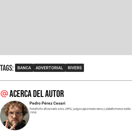
Tags
:
BANCA
ADVERTORIAL
RIVERS
Acerca del autor
Pedro Pérez Cesari
Pokeñoño aficionado a los JRPG, juegos japoneses raros y plataformeros estilo
1998.