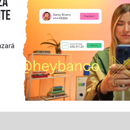
za
nte
nzará