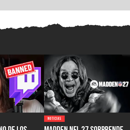
NOTICIAS
no de los
Madden NFL 27 sorprende