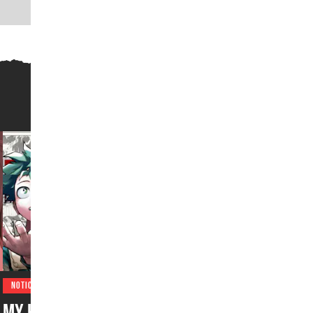
NOTICIAS
My Hero Academia, One