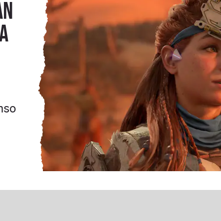
an
la
nso