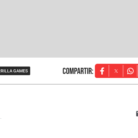
Compartir
:
RILLA GAMES
Opens in new w
Opens in
Ope
..