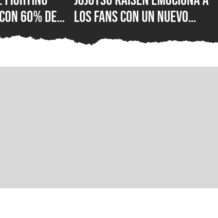
 con 60% de
los fans con un nuevo
tivas en
vistazo de Gojo y Yuta
stá mal con el
antes de su gran anuncio
e lucha de