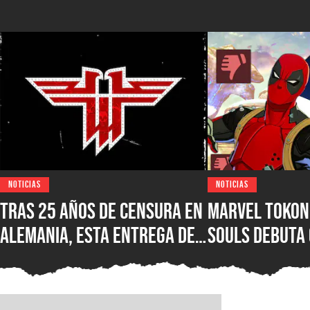
NOTICIAS
NOTICIAS
Tras 25 años de censura en
Marvel Tokon:
Alemania, esta entrega de
Souls debuta
Wolfenstein por fin está
reseñas nega
disponible en su versión
Steam, ¿qué e
original en PC para Steam,
nuevo juego d