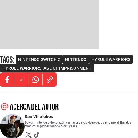
Tags
:
NINTENDO SWITCH 2
NINTENDO
HYRULE WARRIORS
HYRULE WARRIORS: AGE OF IMPRISONMENT
Opens in new window
Opens in new window
Opens in new window
Acerca del autor
Dan Villalobos
Soy un nintendero de corazón y amante de los videojuegos en general. En ratos
también se prende mi lado otaku y FIFA.
Opens in new window
Opens in new window