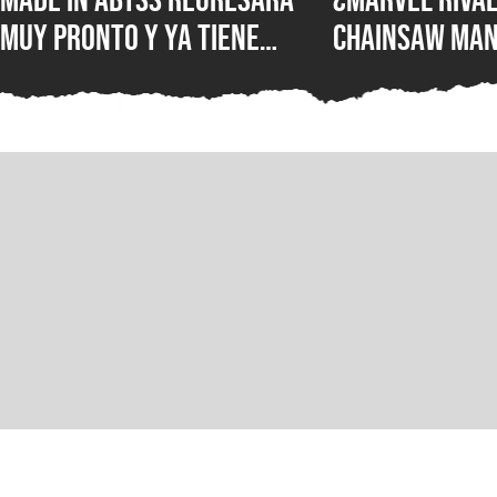
muy pronto y ya tiene
Chainsaw Man
ventana de estreno, la
comparan a Th
nueva película llegará a
Demonio Pist
los cines de japoneses en
2026