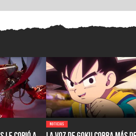
NOTICIAS
s le copió a
La voz de Goku cobra más d