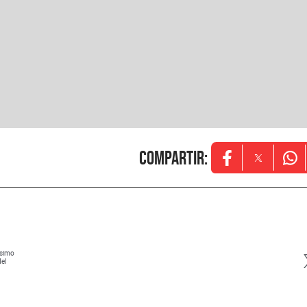
Compartir
:
Opens in new w
Opens in
Ope
ísimo
del