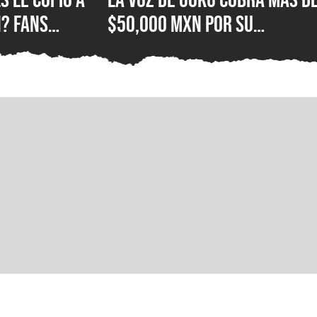
? Fans
$50,000 MXN por su
e Hood con el
autógrafo y los fans
ola
consideran que es un preci
excesivo