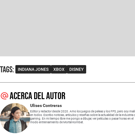
Tags
:
INDIANA JONES
XBOX
DISNEY
Acerca del autor
Ulises Contreras
Editor y redactor desde 2020. Amo los juegos de peleas y los FPS, pero soy mal
en todos. Escribo noticias, artículos y reseñas sobre la actualidad de la industria 
gaming. En mi tiempo libre me pongo a dibujar, ver películas o pasar horas en el
modo entreniamiento de Mortal Kombat.