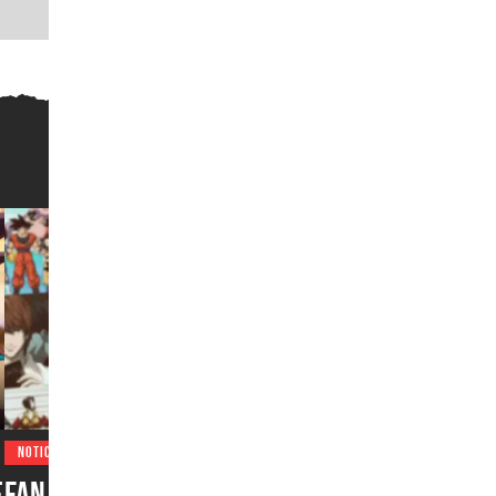
NOTICIAS
e
Fan del anime podría pasar