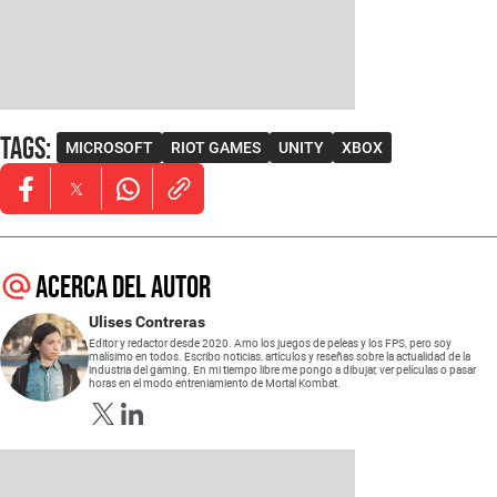
Tags
:
MICROSOFT
RIOT GAMES
UNITY
XBOX
Opens in new window
Opens in new window
Opens in new window
Acerca del autor
Ulises Contreras
Editor y redactor desde 2020. Amo los juegos de peleas y los FPS, pero soy
malísimo en todos. Escribo noticias, artículos y reseñas sobre la actualidad de la
industria del gaming. En mi tiempo libre me pongo a dibujar, ver películas o pasar
horas en el modo entreniamiento de Mortal Kombat.
Opens in new window
Opens in new window