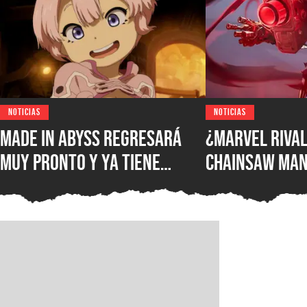
NOTICIAS
NOTICIAS
Made in Abyss regresará
¿Marvel Rival
muy pronto y ya tiene
Chainsaw Man
ventana de estreno, la
comparan a Th
nueva película llegará a
Demonio Pist
los cines de japoneses en
2026