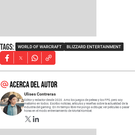
Tags
:
WORLD OF WARCRAFT
BLIZZARD ENTERTAINMENT
Opens in new window
Opens in new window
Opens in new window
Acerca del autor
Ulises Contreras
Editor y redactor desde 2020. Amo los juegos de peleas y los FPS, pero soy
malísimo en todos. Escribo noticias, artículos y reseñas sobre la actualidad de la
industria del gaming. En mi tiempo libre me pongo a dibujar, ver películas o pasar
horas en el modo entreniamiento de Mortal Kombat.
Opens in new window
Opens in new window