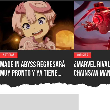
NOTICIAS
NOTICIAS
Made in Abyss regresará
¿Marvel Rival
muy pronto y ya tiene
Chainsaw Man
ventana de estreno, la
comparan a Th
nueva película llegará a
Demonio Pist
los cines de japoneses en
2026