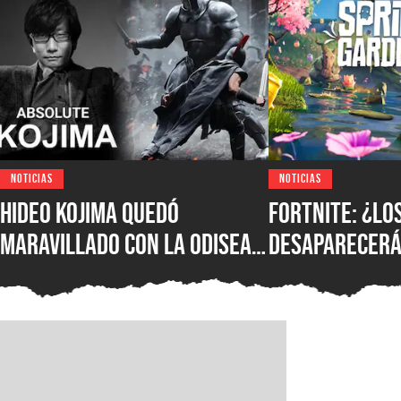
NOTICIAS
NOTICIAS
Hideo Kojima quedó
Fortnite: ¿lo
maravillado con La Odisea
desaparecerá
de Christopher Nolan: “Fue
temporada? E
magnífica”
confirmó su f
más novedade