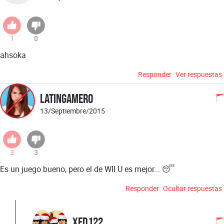
1
0
ahsoka
Responder
Ver respuestas
Latingamer0
13/Septiembre/2015
3
3
Es un juego bueno, pero el de WII U es mejor... 😴
Responder
Ocultar respuestas
xed122